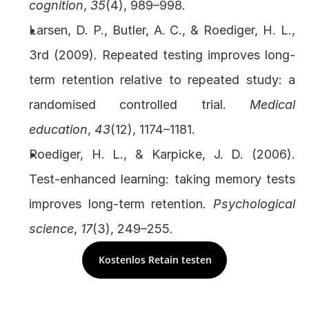
cognition
, 
35
(4), 989–998.
Larsen, D. P., Butler, A. C., & Roediger, H. L., 
3rd (2009). Repeated testing improves long-
term retention relative to repeated study: a 
randomised controlled trial. 
Medical 
education
, 
43
(12), 1174–1181.
Roediger, H. L., & Karpicke, J. D. (2006). 
Test-enhanced learning: taking memory tests 
improves long-term retention. 
Psychological 
science
, 
17
(3), 249–255.
Kostenlos Retain testen